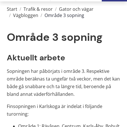
Start
/
Trafik & resor
/
Gator och vägar
/
Vägbloggen
/
Område 3 sopning
Område 3 sopning
Aktuellt arbete
Sopningen har påbörjats i område 3. Respektive 
område beräknas ta ungefär två veckor, men det kan 
både gå snabbare och ta längre tid, beroende på 
bland annat väderförhållanden.
Finsopningen i Karlskoga är indelat i följande 
turorning:
Område 1: Rävåsen, Centrum, Karls-Åby, Bohult