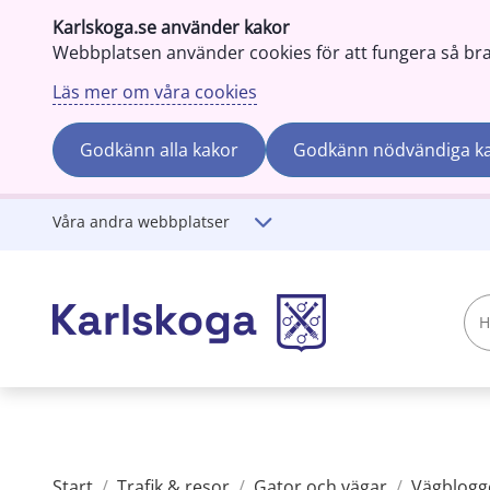
Karlskoga.se använder kakor
Webbplatsen använder cookies för att fungera så bra s
Läs mer om våra cookies
Godkänn alla kakor
Godkänn nödvändiga k
Gå till innehåll
Våra andra webbplatser
Hej!
Vad
söker
du?
Start
/
Trafik & resor
/
Gator och vägar
/
Vägblogg