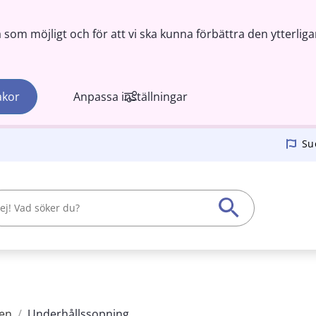
om möjligt och för att vi ska kunna förbättra den ytterliga
akor
Anpassa inställningar
Su
en
/
Underhållssopning