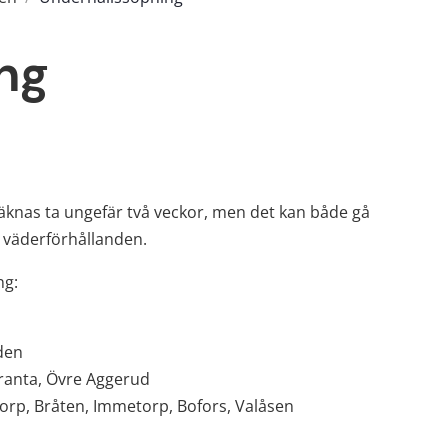
ng
knas ta ungefär två veckor, men det kan både gå 
 väderförhållanden.
ng:
den
kranta, Övre Aggerud
torp, Bråten, Immetorp, Bofors, Valåsen