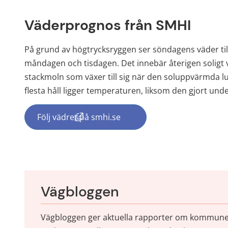
Väderprognos från SMHI
På grund av högtrycksryggen ser söndagens väder till
måndagen och tisdagen. Det innebär återigen soligt 
stackmoln som växer till sig när den soluppvärmda l
flesta håll ligger temperaturen, liksom den gjort unde
Följ vädret på smhi.se
(länk till annan webbplats, öppnas i nyt
Vägbloggen
Vägbloggen ger aktuella rapporter om kommunens 