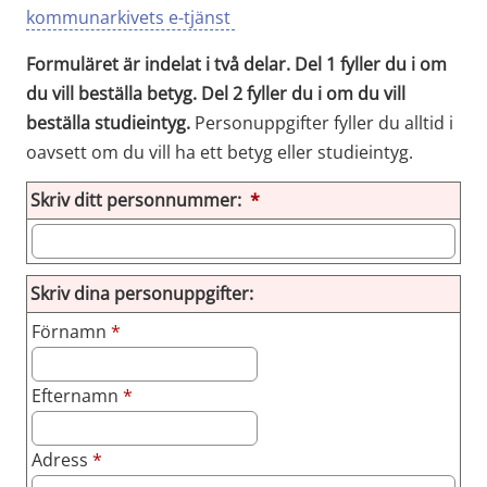
kommunarkivets e-tjänst 
Formuläret är indelat i två delar. Del 1 fyller du i om 
du vill beställa betyg. Del 2 fyller du i om du vill 
beställa studieintyg.
 Personuppgifter fyller du alltid i 
oavsett om du vill ha ett betyg eller studieintyg.
(obligatorisk)
Skriv ditt personnummer:
*
Skriv dina personuppgifter:
Skriv dina personuppgifter:
(obligatorisk)
Förnamn
*
(obligatorisk)
Efternamn
*
(obligatorisk)
Adress
*