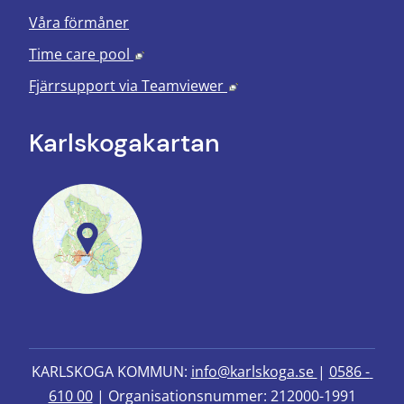
Våra förmåner
Länk till annan webbplats, öppnas i nyt
Time care pool
Länk till annan webbplats
Fjärrsupport via
Teamviewer
Karlskoga­kartan
KARLSKOGA KOMMUN: 
info@karlskoga.se 
| 
0586 - 
610 00
 | Organisationsnummer: 212000-1991