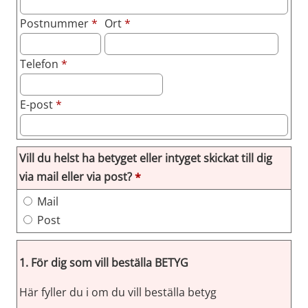
(obligatorisk)
(obligatorisk)
Postnummer
*
Ort
*
(obligatorisk)
Telefon
*
(obligatorisk)
E-post
*
Vill du helst ha betyget eller intyget skickat till dig
(obligatorisk)
via mail eller via post?
*
Vill du helst ha betyget eller intyget skickat till dig via ma
Mail
Post
1. För dig som vill beställa BETYG
Här fyller du i om du vill beställa betyg