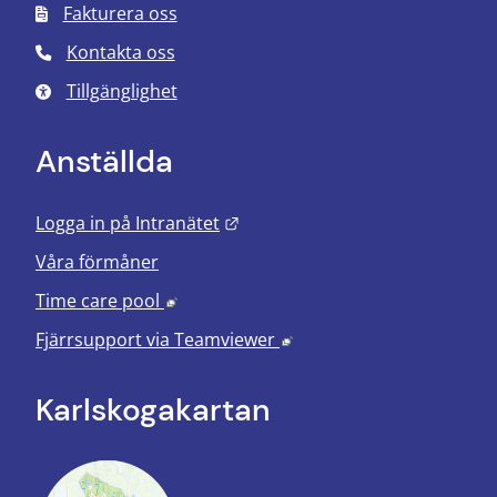
Fakturera oss
Kontakta oss
Tillgänglighet
Anställda
Länk till annan webbplats.
Logga in på Intranätet
Våra förmåner
Länk till annan webbplats, öppnas i nyt
Time care pool
Länk till annan webbplats
Fjärrsupport via
Teamviewer
Karlskoga­kartan