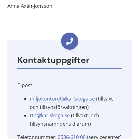
Anna Axén-Jonsson
Kontaktuppgifter
E-post:
miljokontoret@karlskoga.se 
(tillväxt- 
och tillsynsförvaltningen)
ttn@karlskoga.se
 (tillväxt- och 
tillsynsnämndens diarum)
Telefonnummer: 
0586-610 00
 (servicecenter)