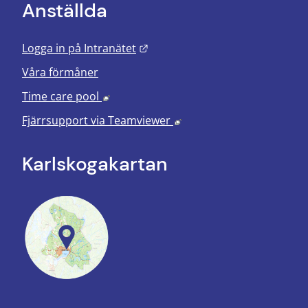
Anställda
Länk till annan webbplats.
Logga in på Intranätet
Våra förmåner
Länk till annan webbplats, öppnas i nyt
Time care pool
Länk till annan webbplats
Fjärrsupport via
Teamviewer
Karlskoga­kartan