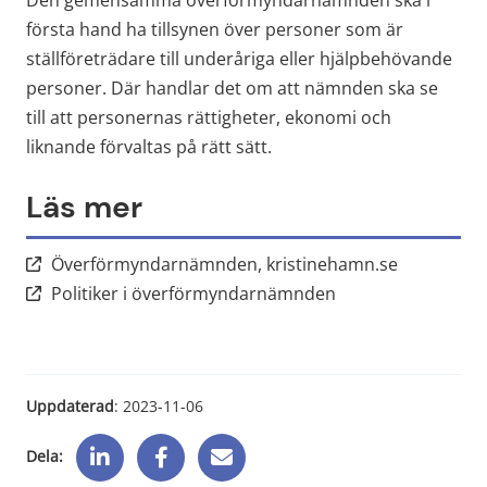
Den gemensamma överförmyndarnämnden ska i 
första hand ha tillsynen över personer som är 
ställföreträdare till underåriga eller hjälpbehövande 
personer. Där handlar det om att nämnden ska se 
till att personernas rättigheter, ekonomi och 
liknande förvaltas på rätt sätt.
Läs mer
Länk till a
Överförmyndarnämnden, kristinehamn.se
Länk till annan web
Politiker i överförmyndarnämnden
Uppdaterad
: 
2023-11-06
Dela: