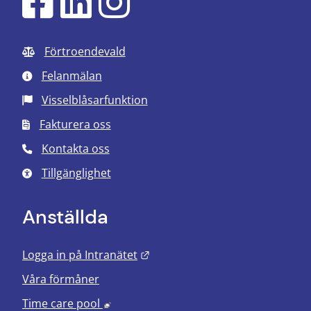
Förtroendevald
Felanmälan
Visselblåsarfunktion
Fakturera oss
Kontakta oss
Tillgänglighet
Anställda
Länk till annan webbplats.
Logga in på Intranätet
Våra förmåner
Länk till annan webbplats, öppnas i nyt
Time care pool