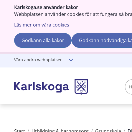
Karlskoga.se använder kakor
Webbplatsen använder cookies för att fungera så bra s
Läs mer om våra cookies
Godkänn alla kakor
Godkänn nödvändiga k
Gå till innehåll
Våra andra webbplatser
Hej!
Vad
söker
du?
Start
/
Utbildning & barnomsorg
/
Grundskola
/
D