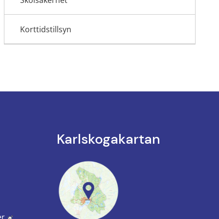
Skolsäkerhet
Korttidstillsyn
Karlskoga­kartan
k till annan webbplats.
annan webbplats, öppnas i nytt fönster.
Länk till annan webbplats, öppnas i nytt fönster.
er