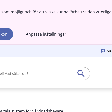
om möjligt och för att vi ska kunna förbättra den ytterliga
akor
Anpassa inställningar
Su
igitala system för vårdnadshavare