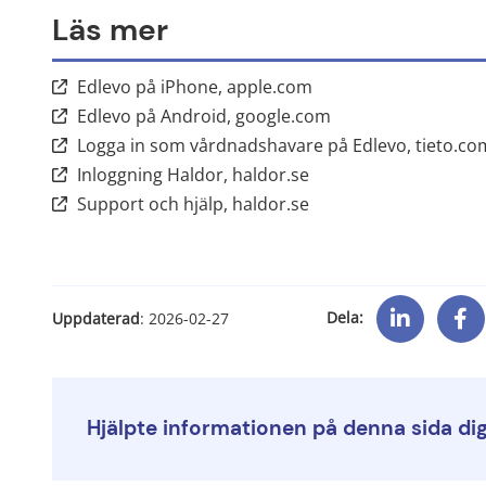
Läs mer
Länk till annan webbp
Edlevo på iPhone, apple.com
Länk till annan web
Edlevo på Android, google.com
Logga in som vårdnadshavare på Edlevo, tieto.co
Länk till annan webbpl
Inloggning Haldor, haldor.se
Länk till annan webbpl
Support och hjälp, haldor.se
Dela:
Uppdaterad
: 
2026-02-27
Hjälpte informationen på denna sida di