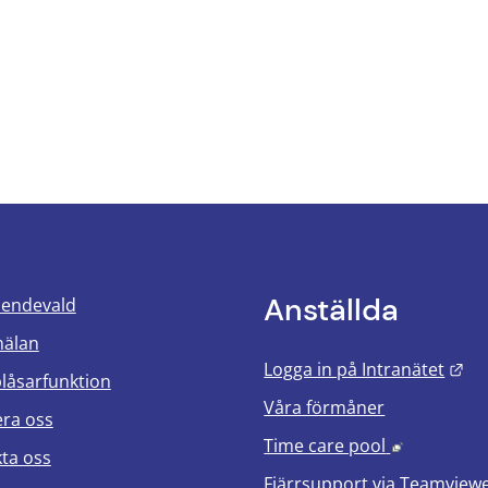
Anställda
oendevald
mälan
Län
Logga in på Intranätet
blåsarfunktion
Våra förmåner
era oss
Länk till 
Time care pool
ta oss
Fjärrsupport via
Teamview