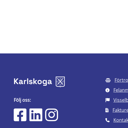
Förtr
Felan
Följ oss:
Vissel
Faktur
Kontak