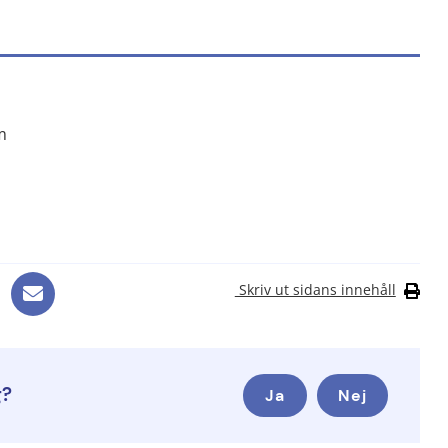
lats.
bplats.
Länk till annan webbplats.
m
ats, öppnas i nytt fönster.
ats, öppnas i nytt fönster.
Skriv ut sidans innehåll
g?
Ja
Nej