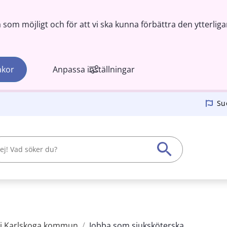
om möjligt och för att vi ska kunna förbättra den ytterliga
akor
Anpassa inställningar
Su
 i Karlskoga kommun
/
Jobba som sjuksköterska