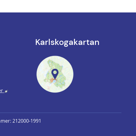
Karlskoga­kartan
k till annan webbplats.
annan webbplats, öppnas i nytt fönster.
Länk till annan webbplats, öppnas i nytt fönster.
er
mmer: 212000-1991