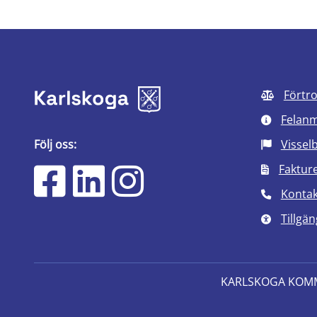
Förtr
Felan
Följ oss:
Vissel
Faktur
Kontak
Tillgän
KARLSKOGA KOM