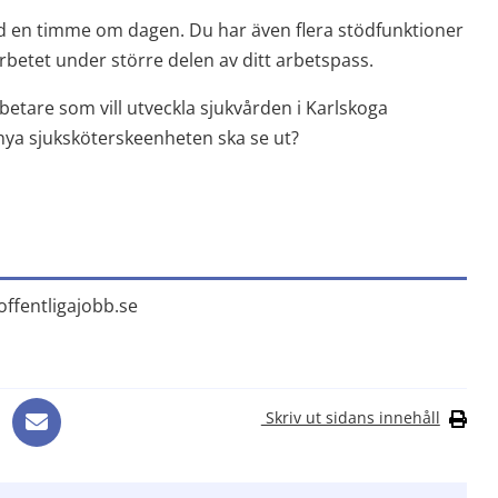
 en timme om dagen. Du har även flera stödfunktioner 
tarbetet under större delen av ditt arbetspass.
etare som vill utveckla sjukvården i Karlskoga 
nya sjuksköterskeenheten ska se ut?
Länk till annan webbplats, öppnas i nytt fön
offentligajobb.se
Skriv ut sidans innehåll