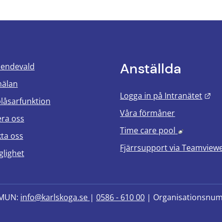
Anställda
oendevald
mälan
Län
Logga in på Intranätet
blåsarfunktion
Våra förmåner
era oss
Länk till 
Time care pool
ta oss
Fjärrsupport via
Teamview
glighet
MUN: 
info@karlskoga.se 
| 
0586 - 610 00
 | Organisationsnu