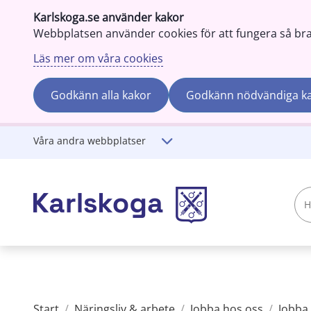
Karlskoga.se använder kakor
Webbplatsen använder cookies för att fungera så bra s
Läs mer om våra cookies
Godkänn alla kakor
Godkänn nödvändiga k
Gå till innehåll
Våra andra webbplatser
Hej!
Vad
söker
du?
Start
/
Näringsliv & arbete
/
Jobba hos oss
/
Jobba