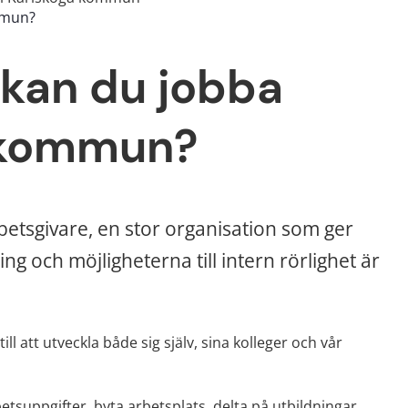
mmun?
kan du jobba 
a kommun?
tsgivare, en stor organisation som ger 
ng och möjligheterna till intern rörlighet är 
ll att utveckla både sig själv, sina kolleger och vår 
tsuppgifter, byta arbetsplats, delta på utbildningar 