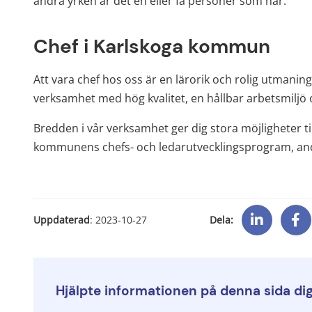
andra yrken är det en eller få personer som har.
Chef i Karlskoga kommun
Att vara chef hos oss är en lärorik och rolig utmaning.
verksamhet med hög kvalitet, en hållbar arbetsmiljö
Bredden i vår verksamhet ger dig stora möjligheter til
kommunens chefs- och ledarutvecklingsprogram, andra
Dela:
Uppdaterad
: 
2023-10-27
Hjälpte informationen på denna sida di