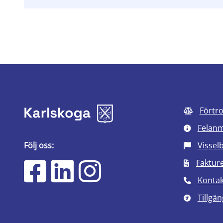
Förtr
Felan
Följ oss:
Vissel
Faktur
Kontak
Tillgän