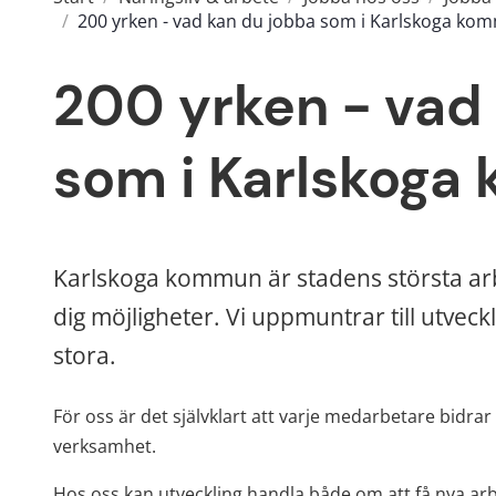
/
200 yrken - vad kan du jobba som i Karlskoga ko
200 yrken - vad 
som i Karlskog
Karlskoga kommun är stadens största arbe
dig möjligheter. Vi uppmuntrar till utveckli
stora.
För oss är det självklart att varje medarbetare bidrar ti
verksamhet.
Hos oss kan utveckling handla både om att få nya arbe