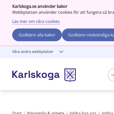
Karlskoga.se använder kakor
Webbplatsen använder cookies för att fungera så bra s
Läs mer om våra cookies
Godkänn alla kakor
Godkänn nödvändiga k
Gå till innehåll
Våra andra webbplatser
Hej!
Vad
söker
du?
Start
/
Näringsliv & arbete
/
Jobba hos oss
/
Jobba