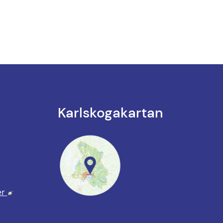
Karlskoga­kartan
k till annan webbplats.
annan webbplats, öppnas i nytt fönster.
Länk till annan webbplats, öppnas i nytt fönster.
er