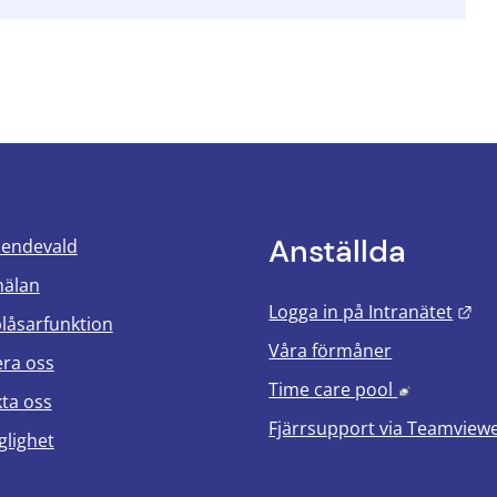
Anställda
oendevald
mälan
Län
Logga in på Intranätet
blåsarfunktion
Våra förmåner
era oss
Länk till 
Time care pool
ta oss
Fjärrsupport via
Teamview
glighet