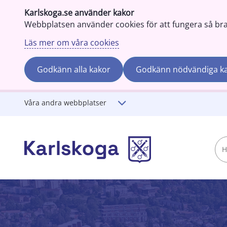
Karlskoga.se använder kakor
Webbplatsen använder cookies för att fungera så bra s
Läs mer om våra cookies
Godkänn alla kakor
Godkänn nödvändiga k
Gå till innehåll
Våra andra webbplatser
Hej!
Vad
söker
du?