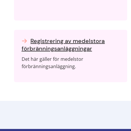
Registrering av medelstora
förbränningsanläggningar
Det här gäller för medelstor
förbränningsanläggning.