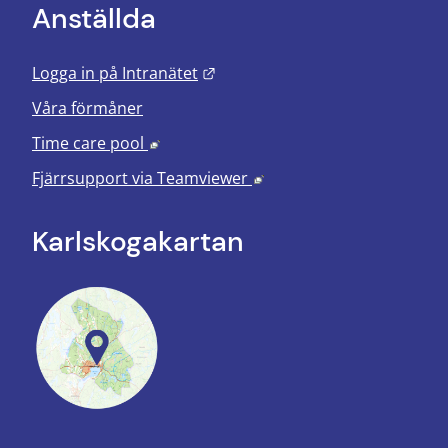
Anställda
Länk till annan webbplats.
Logga in på Intranätet
Våra förmåner
Länk till annan webbplats, öppnas i nyt
Time care pool
Länk till annan webbplats
Fjärrsupport via
Teamviewer
Karlskoga­kartan