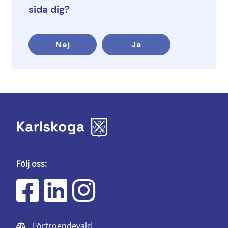
sida dig?
Nej
Ja
Följ oss:
Förtroendevald