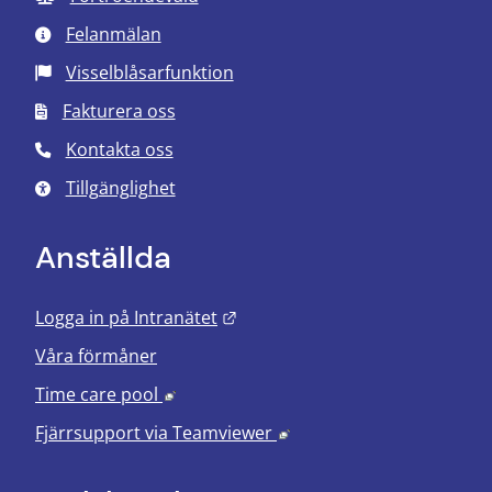
Felanmälan
Visselblåsarfunktion
Fakturera oss
Kontakta oss
Tillgänglighet
Anställda
Länk till annan webbplats.
Logga in på Intranätet
Våra förmåner
Länk till annan webbplats, öppnas i nyt
Time care pool
Länk till annan webbplats
Fjärrsupport via
Teamviewer