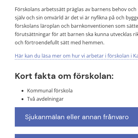
Förskolans arbetssätt präglas av barnens behov och i
själv och sin omvärld är det vi är nyfikna på och bygg
förskolans läroplan och barnkonventionen som sätter 
förutsättningar för att barnen ska kunna utvecklas ri
och förtroendefullt sätt med hemmen.
Här kan du läsa mer om hur vi arbetar i förskolan i 
Kort fakta om förskolan:
Kommunal förskola
Två avdelningar
Sjukanmälan eller annan frånvaro