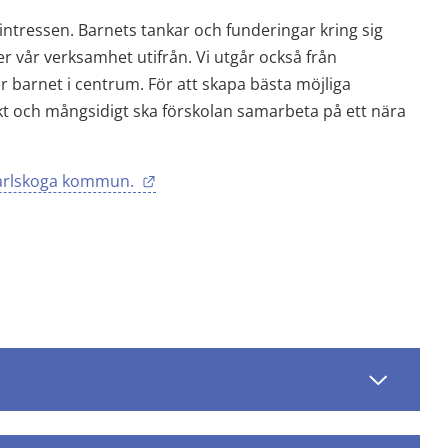
ntressen. Barnets tankar och funderingar kring sig 
er vår verksamhet utifrån. Vi utgår också från 
barnet i centrum. För att skapa bästa möjliga 
kt och mångsidigt ska förskolan samarbeta på ett nära 
Länk till annan webbplats.
Karlskoga kommun. 