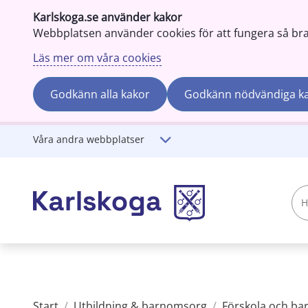
Karlskoga.se använder kakor
Webbplatsen använder cookies för att fungera så bra s
Läs mer om våra cookies
Godkänn alla kakor
Godkänn nödvändiga k
Gå till innehåll
Våra andra webbplatser
Hej!
Vad
söker
du?
Start
/
Utbildning & barnomsorg
/
Förskola och b