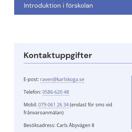
Introduktion i förskolan
Kontaktuppgifter
E-post: 
raven@karlskoga.se
Telefon: 
0586-620 48
Mobil: 
079-061 26 34
 (endast för sms vid 
frånvaroanmälan)
Besöksadress: Carls Åbyvägen 8