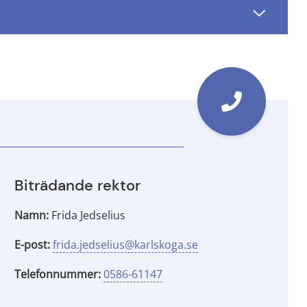
Biträdande rektor
Namn:
Frida Jedselius
E-post:
frida.jedselius@karlskoga.se
Telefonnummer:
0586-61147