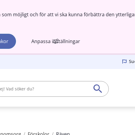
om möjligt och för att vi ska kunna förbättra den ytterliga
akor
Anpassa inställningar
Su
arnomsorg
/
Förskolor
/
Räven