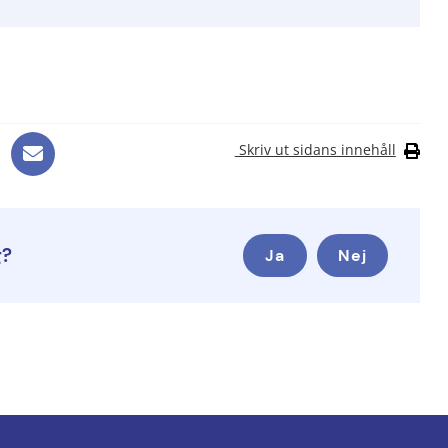
Skriv ut sidans innehåll
g?
Ja
Nej