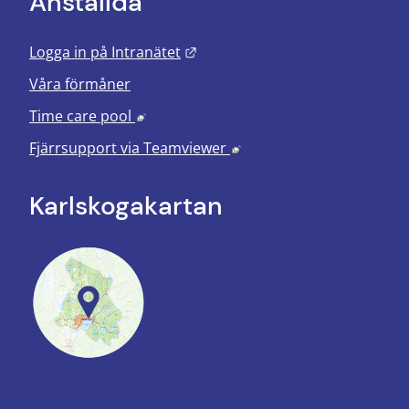
Anställda
Länk till annan webbplats.
Logga in på Intranätet
Våra förmåner
Länk till annan webbplats, öppnas i nyt
Time care pool
Länk till annan webbplats
Fjärrsupport via
Teamviewer
Karlskoga­kartan