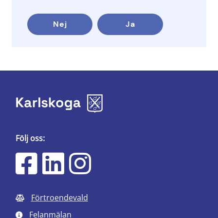
Nej
Ja
Följ oss:
Förtroendevald
Felanmälan