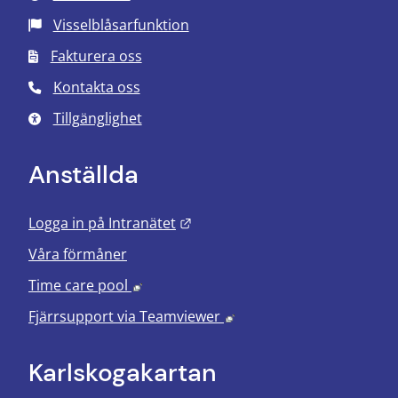
Visselblåsarfunktion
Fakturera oss
Kontakta oss
Tillgänglighet
Anställda
Länk till annan webbplats.
Logga in på Intranätet
Våra förmåner
Länk till annan webbplats, öppnas i nyt
Time care pool
Länk till annan webbplats
Fjärrsupport via
Teamviewer
Karlskoga­kartan