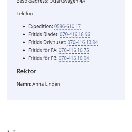
Besöksadress: Utfartsvägen 4A
Telefon:
Expedition: 
0586-610 17
Fritids Bladet: 
070-416 18 96
Fritids Drivhuset: 
070-416 13 94
Fritids för FA: 
070-416 10 75
Fritids för FB: 
070-416 10 94
Rektor
Namn:
Anna Lindén