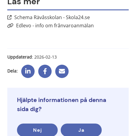
Läs mer
Länk till annan webb
Schema Rävåsskolan - Skola24.se
Edlevo - info om frånvaroanmälan
Uppdaterad
: 
2026-02-13
Dela:
Hjälpte informationen på denna
sida dig?
Nej
Ja