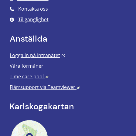
Kontakta oss
Tillgänglighet
Anställda
Länk till annan webbplats.
Logga in på Intranätet
Våra förmåner
Länk till annan webbplats, öppnas i nyt
Time care pool
Länk till annan webbplats
Fjärrsupport via
Teamviewer
Karlskoga­kartan